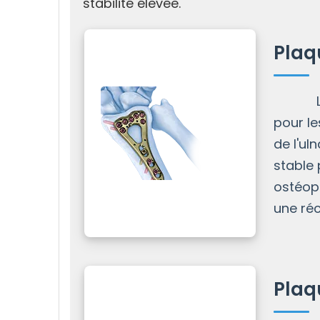
stabilité élevée.
Plaq
Les p
pour le
de l'ul
stable
ostéop
une réc
Plaq