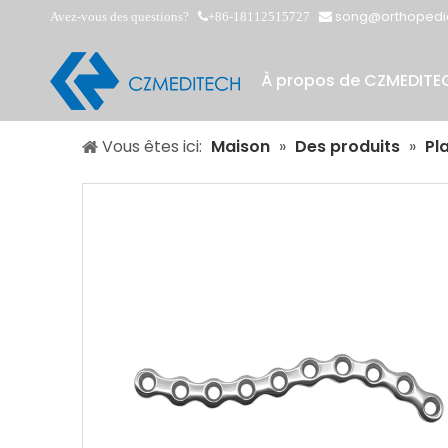
song@orthopedi
Avez-vous des questions?
+86-18112515727


À propos de CZMEDITE
Vous êtes ici:
Maison
»
Des produits
»
Pl