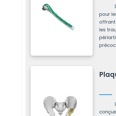
Des pl
pour le
offrant
les tra
périart
précoce
Plaq
Les pl
conçue