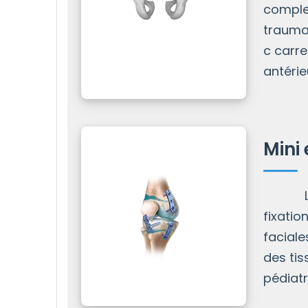
complex
traumat
c carre
antérie
Mini
Les pl
fixatio
faciale
des tis
pédiatr