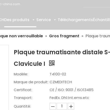
c-china.com
CH
Des produits
Service
Téléchargements
Échantil
aque non verrouillable
»
Gros fragment
»
Plaque traum
Plaque traumatisante distale S
Clavicule I
Modèle:
T4100-02
Marque de produit:
CZMEDITECH
Certificat:
CE / ISO: 9001 / ISO13485
Transport:
FedEx. Dhl.tnt.ems.etc
Quantité: