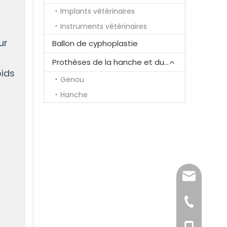
Implants vétérinaires
Instruments vétérinaires
ur
Ballon de cyphoplastie
Prothèses de la hanche et du genou
oids
Genou
Hanche
song@ortho
+86-519-85