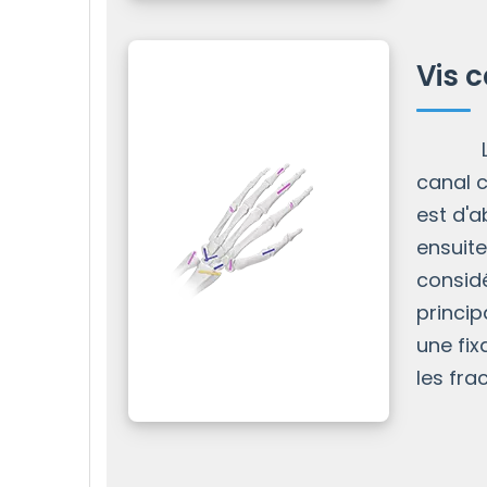
Vis 
Les vi
canal c
est d'a
ensuite
considé
princip
une fi
les fra