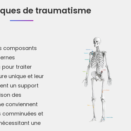
aques de traumatisme
es composants
ternes
pour traiter
ure unique et leur
sent un support
ison des
me conviennent
res comminuées et
nécessitant une