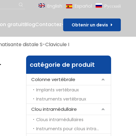
English
Español
Pусский
lon gratuit
Blog
Contactez-nous
Obtenir un devis
atisante distale S-Clavicule I
-
catégorie de produit
Colonne vertébrale
Implants vertébraux
Instruments vertébraux
Clou intramédullaire
Clous intramédullaires
Instruments pour clous intramédullaires