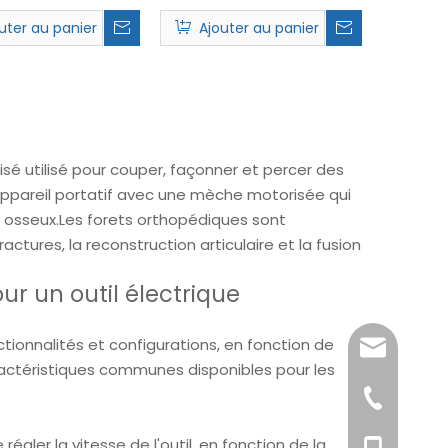
M-30-12
uter au panier
Ajouter au panier
isé utilisé pour couper, façonner et percer des
n appareil portatif avec une mèche motorisée qui
u osseux.Les forets orthopédiques sont
ctures, la reconstruction articulaire et la fusion
ur un outil électrique
ctionnalités et configurations, en fonction de
song@ortho
aractéristiques communes disponibles pour les
+86-519-85
régler la vitesse de l'outil, en fonction de la