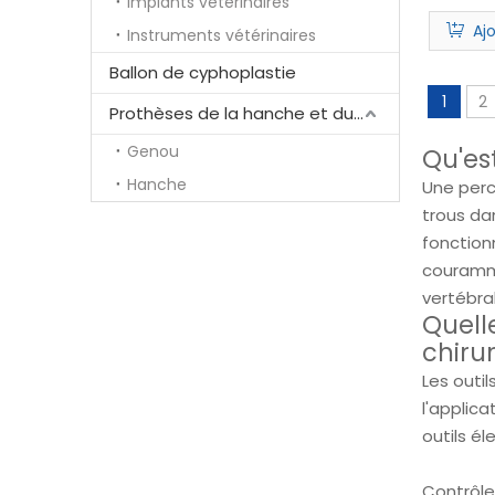
Implants vétérinaires
Aj
Instruments vétérinaires
Ballon de cyphoplastie
1
2
Prothèses de la hanche et du genou
Genou
Qu'es
Hanche
Une perc
trous da
fonction
courammen
vertébra
Quelle
chirur
Les outil
l'applic
outils él
Contrôle 