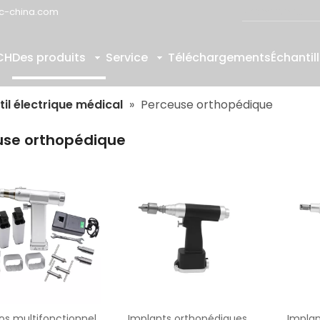
c-china.com
CH
Des produits
Service
Téléchargements
Échantil
til électrique médical
»
Perceuse orthopédique
use orthopédique
 os multifonctionnel
Implants orthopédiques
Implan