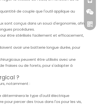
+86-1811251
 quantité de couple que l'outil applique au
ux sont conçus dans un souci d'ergonomie, afin
 longues procédures.
 pour être stérilisés facilement et efficacement,
 doivent avoir une batterie longue durée, pour
chirurgicaux peuvent être utilisés avec une
de fraises ou de forets, pour s'adapter à
Wechat
rgical ?
WhatsApp
eurs, notamment :
ée déterminera le type d'outil électrique
 pour percer des trous dans l'os pour les vis,