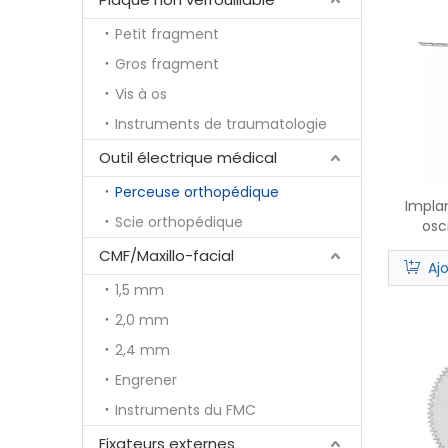
Petit fragment
Gros fragment
Vis à os
Instruments de traumatologie
Outil électrique médical
Perceuse orthopédique
Impla
Scie orthopédique
osc
CMF/Maxillo-facial
Aj
1,5 mm
2,0 mm
2,4 mm
Engrener
Instruments du FMC
Fixateurs externes