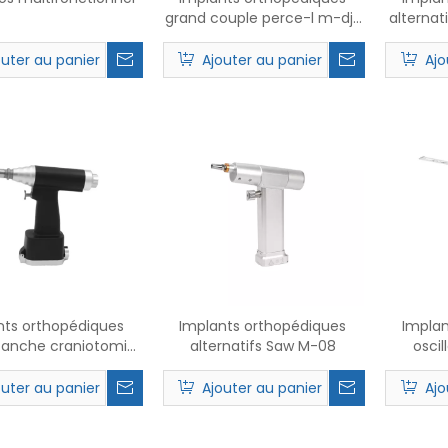
grand couple perce-l m-dj-
alternat
019
outer au panier
Ajouter au panier
Ajo
nts orthopédiques
Implants orthopédiques
Implan
tanche craniotomie
alternatifs Saw M-08
oscil
ill-ll M-DJ-022
outer au panier
Ajouter au panier
Ajo