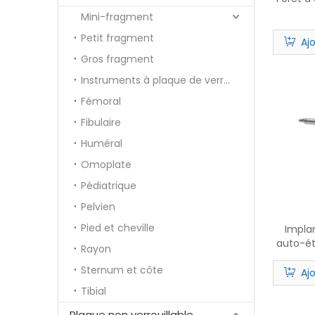
Mini-fragment
Petit fragment
Aj
Gros fragment
Instruments à plaque de verrouillage
Fémoral
Fibulaire
Huméral
Omoplate
Pédiatrique
Pelvien
Pied et cheville
Impla
auto-é
Rayon
Dr
Sternum et côte
Aj
Tibial
Plaque non verrouillable