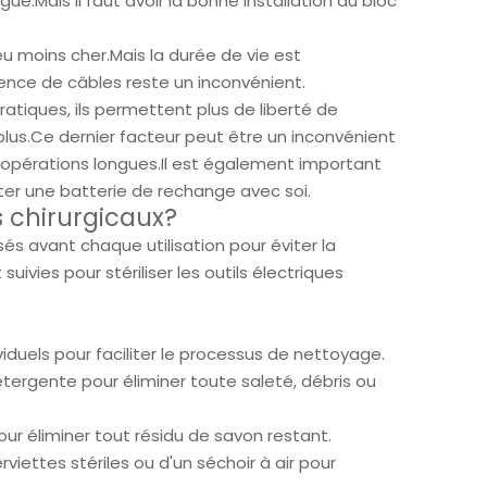
ue.Mais il faut avoir la bonne installation au bloc
.
u moins cher.Mais la durée de vie est
ence de câbles reste un inconvénient.
pratiques, ils permettent plus de liberté de
lus.Ce dernier facteur peut être un inconvénient
s opérations longues.Il est également important
ter une batterie de rechange avec soi.
s chirurgicaux?
sés avant chaque utilisation pour éviter la
vies pour stériliser les outils électriques
duels pour faciliter le processus de nettoyage.
tergente pour éliminer toute saleté, débris ou
r éliminer tout résidu de savon restant.
ettes stériles ou d'un séchoir à air pour