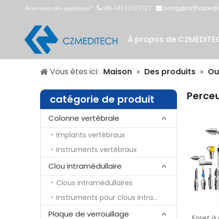
song@orthopedi
Avez-vous des questions?
+86-18112515727


À propos de CZMEDITE
Vous êtes ici:
Maison
»
Des produits
»
Ou
Perce
catégorie de produit
Colonne vertébrale
Implants vertébraux
Instruments vertébraux
Clou intramédullaire
Clous intramédullaires
Instruments pour clous intramédullaires
Plaque de verrouillage
Foret à