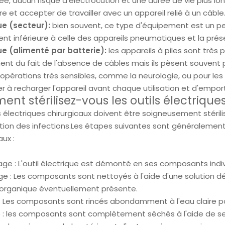
ée, aucun risque d'électrocution et une durée de vie plus long
e et accepter de travailler avec un appareil relié à un câble
ue (secteur):
bien souvent, ce type d'équipement est un pe
nt inférieure à celle des appareils pneumatiques et la prés
ue (alimenté par batterie):
les appareils à piles sont très 
t du fait de l'absence de câbles mais ils pèsent souvent p
 opérations très sensibles, comme la neurologie, ou pour le
r à recharger l'appareil avant chaque utilisation et d'empor
nt stérilisez-vous les outils électrique
s électriques chirurgicaux doivent être soigneusement stérili
ion des infections.Les étapes suivantes sont généralement sui
aux :
e : L'outil électrique est démonté en ses composants indivi
e : Les composants sont nettoyés à l'aide d'une solution dé
organique éventuellement présente.
: Les composants sont rincés abondamment à l'eau claire pou
: les composants sont complètement séchés à l'aide de servi