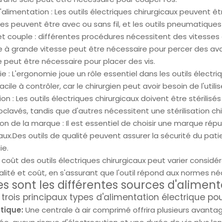
'alimentation : Les outils électriques chirurgicaux peuvent êt
ues peuvent être avec ou sans fil, et les outils pneumatique
et couple : différentes procédures nécessitent des vitesses
 à grande vitesse peut être nécessaire pour percer des ava
e peut être nécessaire pour placer des vis.
 : L'ergonomie joue un rôle essentiel dans les outils électriq
facile à contrôler, car le chirurgien peut avoir besoin de l'ut
tion : Les outils électriques chirurgicaux doivent être stérili
oclavés, tandis que d'autres nécessitent une stérilisation ch
n de la marque : Il est essentiel de choisir une marque réput
caux.Des outils de qualité peuvent assurer la sécurité du pat
ie.
 coût des outils électriques chirurgicaux peut varier considér
alité et coût, en s'assurant que l'outil répond aux normes né
es sont les différentes sources d'aliment
e trois principaux types d'alimentation électrique pour
tique:
Une centrale à air comprimé offrira plusieurs avant