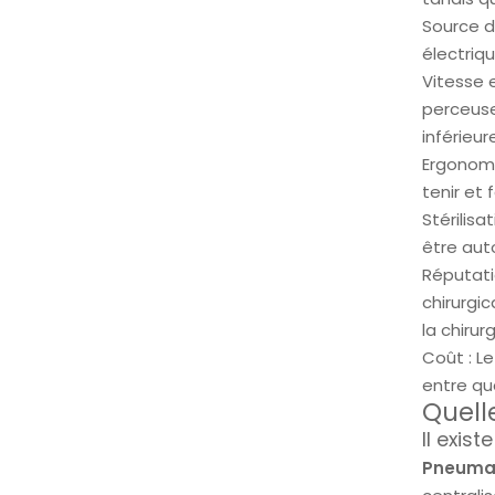
Source d
électriq
Vitesse 
perceuse
inférieur
Ergonomie
tenir et 
Stérilisa
être aut
Réputatio
chirurgi
la chirurg
Coût : Le
entre qu
Quell
Il exist
Pneuma