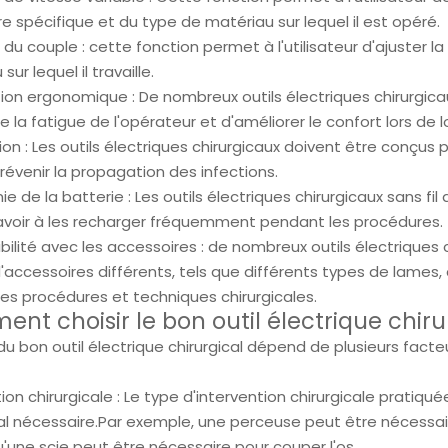
e spécifique et du type de matériau sur lequel il est opéré.
du couple : cette fonction permet à l'utilisateur d'ajuster la
sur lequel il travaille.
on ergonomique : De nombreux outils électriques chirurgica
e la fatigue de l'opérateur et d'améliorer le confort lors de
tion : Les outils électriques chirurgicaux doivent être conçus
révenir la propagation des infections.
 de la batterie : Les outils électriques chirurgicaux sans fil
'avoir à les recharger fréquemment pendant les procédures.
ilité avec les accessoires : de nombreux outils électriques 
d'accessoires différents, tels que différents types de lames, 
tes procédures et techniques chirurgicales.
nt choisir le bon outil électrique chiru
 du bon outil électrique chirurgical dépend de plusieurs fact
ion chirurgicale : Le type d'intervention chirurgicale pratiqu
cal nécessaire.Par exemple, une perceuse peut être nécessaire
u'une scie peut être nécessaire pour couper l'os.