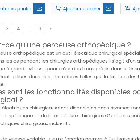
outer au panier
Ajouter au panier
Ajo
3
4
...
9
»
t-ce qu'une perceuse orthopédique ?
euse orthopédique est un outil électrique chirurgical spécial
ns les os pendant les chirurgies orthopédiques.Il s'agit d'u
ne à grande vitesse pour créer des trous précis dans le tiss
t utilisés dans des procédures telles que la fixation des fra
le.
s sont les fonctionnalités disponibles po
gical ?
s électriques chirurgicaux sont disponibles dans diverses fon
ation spécifique et de la procédure chirurgicale.Certaines c
ectriques chirurgicaux incluent :
de vitesse variable : Cette fonction permet à l'utilisateur de 