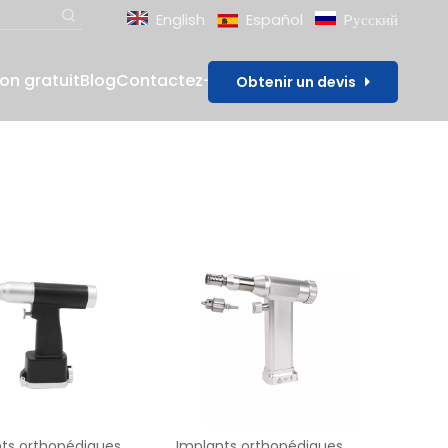
English
Español
Pусский
lon gratuit
Blog
Contactez-nous
Obtenir un devis
ts orthopédiques
Implants orthopédiques