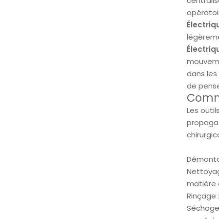
centralis
opératoir
Électriq
légèreme
Électriq
mouvemen
dans les
de pense
Comme
Les outil
propagat
chirurgic
Démontag
Nettoyag
matière 
Rinçage 
Séchage 