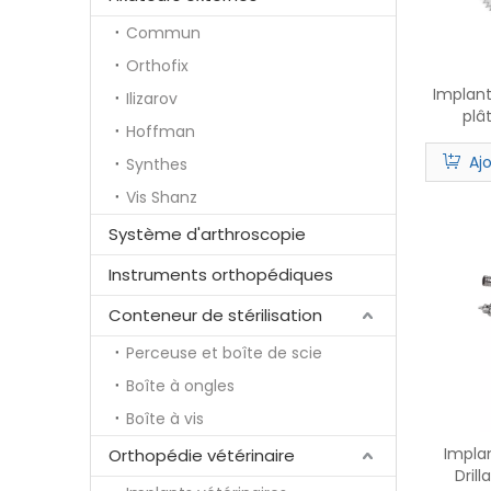
Commun
Orthofix
Implant
Ilizarov
plâ
Hoffman
Aj
Synthes
Vis Shanz
Système d'arthroscopie
Instruments orthopédiques
Conteneur de stérilisation
Perceuse et boîte de scie
Boîte à ongles
Boîte à vis
Impla
Orthopédie vétérinaire
Dril