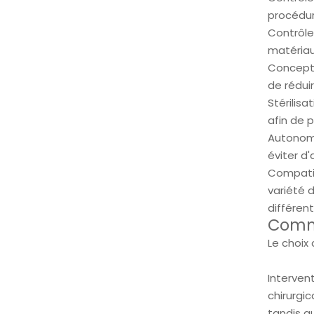
procédur
Contrôle 
matériau 
Concepti
de réduir
Stérilisa
afin de p
Autonomie
éviter d
Compatib
variété 
différen
Comme
Le choix
Intervent
chirurgi
tandis q