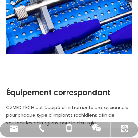
Équipement correspondant
CZMEDITECH est équipé d'instruments professionnels
pour chaque type d'implants rachidiens afin de
soutenir les chirurgiens pour la chirurgie.
song@orthopedic-china.com
+86-519-85855955
+86-18112515727
WhatsApp
Wechat