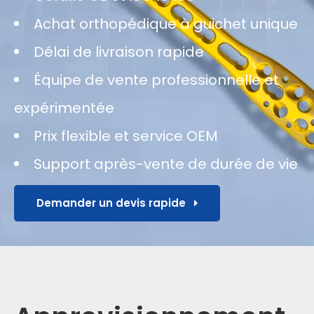
Achat orthopédique à guichet unique
Délai de livraison rapide
Équipe de vente professionnelle et
expérimentée
Prix ​​flexible et service OEM
Support après-vente de durée de vie
Demander un devis rapide