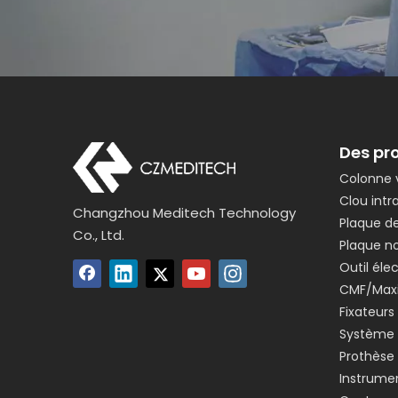
Des pr
Colonne 
Clou intr
Changzhou Meditech Technology
Plaque de
Co., Ltd.
Plaque no
Outil éle
CMF/Maxil
Fixateurs
Système 
Prothèse
Instrume