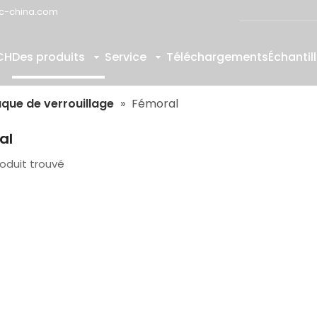
c-china.com
CH
Des produits
Service
Téléchargements
Échantil
aque de verrouillage
»
Fémoral
al
oduit trouvé