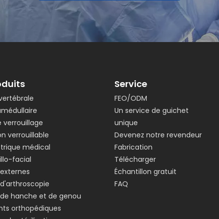
oduits
Service
vertébrale
FEO/ODM
amédullaire
Un service de guichet
 verrouillage
unique
n verrouillable
Devenez notre revendeur
ctrique médical
Fabrication
lo-facial
Télécharger
 externes
Échantillon gratuit
d'arthroscopie
FAQ
 de hanche et de genou
nts orthopédiques