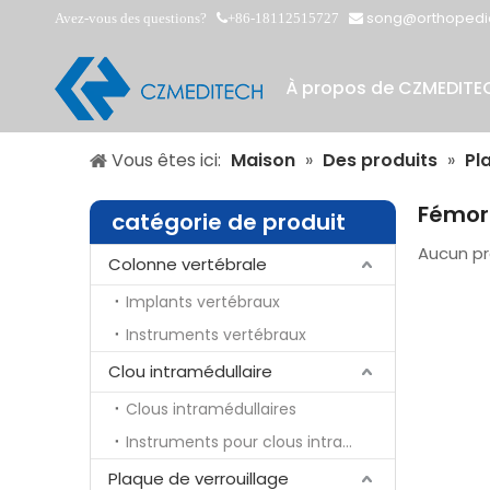
song@orthopedi
Avez-vous des questions?
+86-18112515727


À propos de CZMEDITE
Vous êtes ici:
Maison
»
Des produits
»
Pl
Fémor
catégorie de produit
Aucun pr
Colonne vertébrale
Implants vertébraux
Instruments vertébraux
Clou intramédullaire
Clous intramédullaires
Instruments pour clous intramédullaires
Plaque de verrouillage