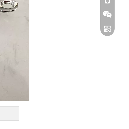
+86-1811251
Wechat
WhatsApp