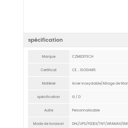
spécification
Marque
CZMEDITECH
Certificat
CE，ISO13485
Matériel
Acier inoxydable/Alliage de tita
spécification
G / D
Autre
Personnalisable
Mode de livraison
DHL/UPS/FEDEX/TNT/ARAMAX/EM