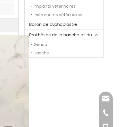
Implants vétérinaires
Instruments vétérinaires
Ballon de cyphoplastie
Prothèses de la hanche et du genou
Genou
Hanche
song@ortho
+86-519-85