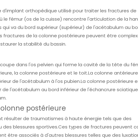
d'implant orthopédique utilisé pour traiter les fractures de
où le fémur (os de la cuisse) rencontre l'articulation de la ha
os qui va du bord supérieur (supérieur) de l'acétabulum au b
.Les fractures de la colonne postérieure peuvent être comple
staurer la stabilité du bassin.
upe dans l'os pelvien qui forme la cavité de la tête du fému
ieure, la colonne postérieure et le toit.La colonne antérieure
érieur de l'acétabulum à l'os pubien.La colonne postérieure 
r de l'acétabulum au bord inférieur de l'échancrure sciatique.
um.
colonne postérieure
nt résulter de traumatismes à haute énergie tels que des
u des blessures sportives.Ces types de fractures peuvent c
 être associés à d'autres blessures telles que des luxatio