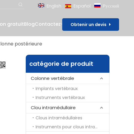
English
Español
Pусский
lon gratuit
Blog
Contactez-nous
Obtenir un devis
lonne postérieure
catégorie de produit
Colonne vertébrale
Implants vertébraux
Instruments vertébraux
Clou intramédullaire
Clous intramédullaires
Instruments pour clous intramédullaires