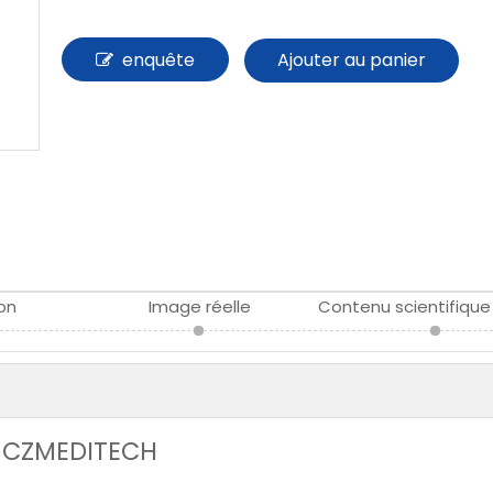
enquête
Ajouter au panier
ion
Image réelle
e CZMEDITECH