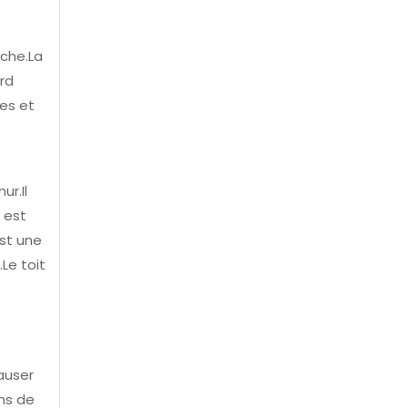
nche.La
ord
xes et
r.Il
 est
est une
Le toit
auser
ns de