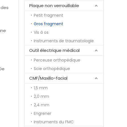
Plaque non verrouillable
 des
Petit fragment
Gros fragment
une
Vis à os
Instruments de traumatologie
Outil électrique médical
Perceuse orthopédique
.De
Scie orthopédique
CMF/Maxillo-facial
1,5 mm
2,0 mm
2,4 mm
Engrener
Instruments du FMC