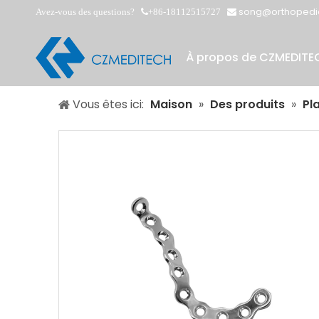
song@orthopedi
Avez-vous des questions?
+86-18112515727


À propos de CZMEDITE
Vous êtes ici:
Maison
»
Des produits
»
Pl