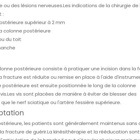
re ou des lésions nerveuses.Les indications de la chirurgie de 
 :
ostérieure supérieur à 2 mm
 la colonne postérieure
ou du toit
 hanche
lonne postérieure consiste à pratiquer une incision dans la 
 fracture est réduite ou remise en place à l'aide d'instrume
e postérieure est ensuite positionnée le long de la colonne
vis.Les vis sont placées de manière à éviter de blesser des
que le nerf sciatique ou l'artère fessière supérieure.
ptation
postérieure, les patients sont généralement maintenus sans 
 fracture de guérir.La kinésithérapie et la rééducation sont