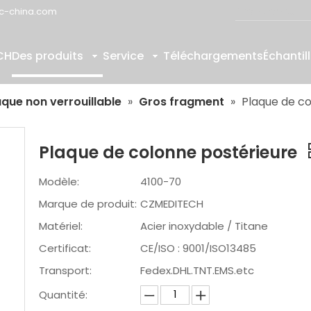
c-china.com
CH
Des produits
Service
Téléchargements
Échantil
aque non verrouillable
»
Gros fragment
»
Plaque de co
Plaque de colonne postérieure
Modèle:
4100-70
Marque de produit:
CZMEDITECH
Matériel:
Acier inoxydable / Titane
Certificat:
CE/ISO : 9001/ISO13485
Transport:
Fedex.DHL.TNT.EMS.etc
Quantité: