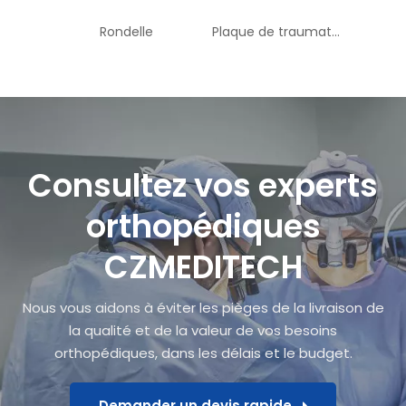
Rondelle
Plaque de traumatologie en forme de T S4100-33
Goup
Consultez vos experts
orthopédiques
CZMEDITECH
Nous vous aidons à éviter les pièges de la livraison de
la qualité et de la valeur de vos besoins
orthopédiques, dans les délais et le budget.
Demander un devis rapide