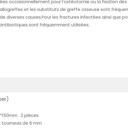
sées occasionnellement pour l'ostéotomie ou la fixation des
 allogreffes et les substituts de greffe osseuse sont fréq
de diverses causes.Pour les fractures infectées ainsi que po
 antibiotiques sont fréquemment utilisées.
per)
.0*150mm 2 pièces
, tournevis de 6 mm