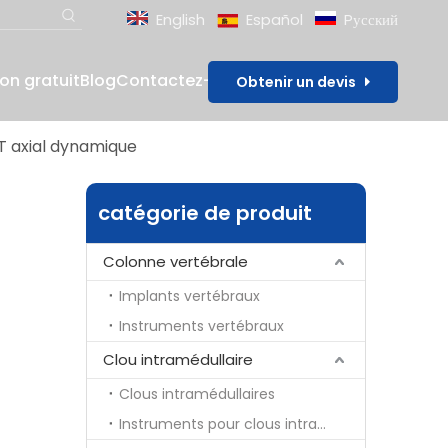
English
Español
Pусский
lon gratuit
Blog
Contactez-nous
Obtenir un devis
 T axial dynamique
catégorie de produit
Colonne vertébrale
Implants vertébraux
Instruments vertébraux
Clou intramédullaire
Clous intramédullaires
Instruments pour clous intramédullaires