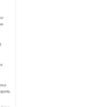
ur
ne
t
es
 aux
apide.