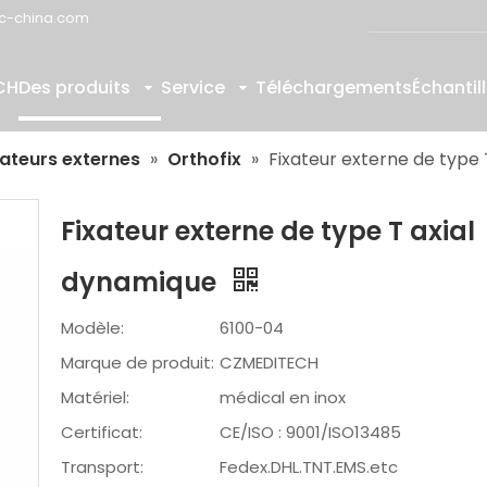
c-china.com
CH
Des produits
Service
Téléchargements
Échantil
xateurs externes
»
Orthofix
»
Fixateur externe de type
Fixateur externe de type T axial
dynamique
Modèle:
6100-04
Marque de produit:
CZMEDITECH
Matériel:
médical en inox
Certificat:
CE/ISO : 9001/ISO13485
Transport:
Fedex.DHL.TNT.EMS.etc