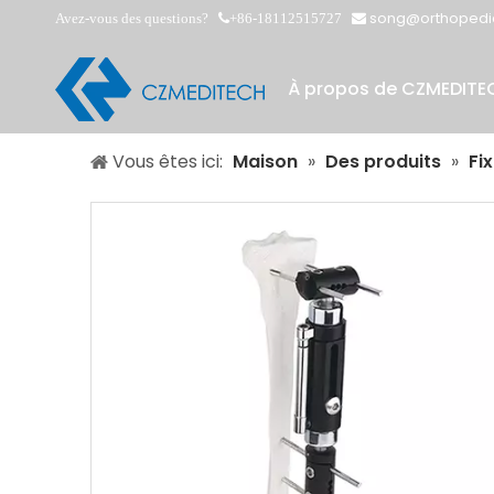
song@orthopedi
Avez-vous des questions?
+86-18112515727


À propos de CZMEDITE
Vous êtes ici:
Maison
»
Des produits
»
Fi