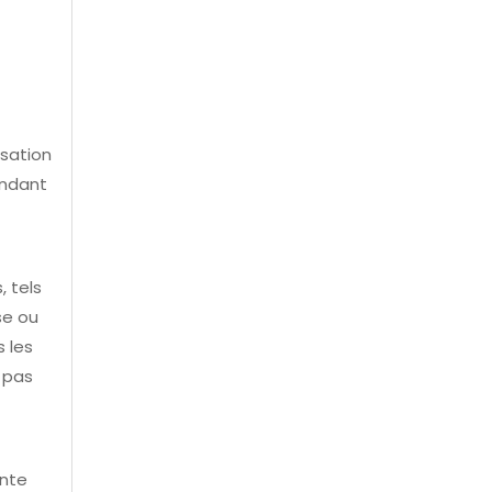
isation
endant
, tels
se ou
s les
t pas
ente