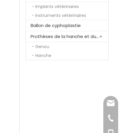
Implants vétérinaires
Instruments vétérinaires
Ballon de cyphoplastie
Prothèses de la hanche et du genou
Genou
Hanche
song@ortho
+86-519-85