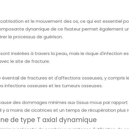
cicatrisation et le mouvement des os, ce qui est essentiel po
.La composante dynamique de ce fixateur permet également u
érer le processus de guérison.
s sont insérées à travers la peau, mais le risque d'infection es
vec le site de fracture.
rge éventail de fractures et d'affections osseuses, y compris l
les infections osseuses et les tumeurs osseuses.
e cause des dommages minimes aux tissus mous par rapport
il y a moins de cicatrices et un temps de récupération plus r
rne de type T axial dynamique