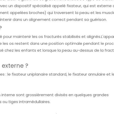
vec un dispositif spécialisé appelé fixateur, qui est externe 
ment appelées broches) qui traversent la peau et les muscle
aintenir dans un alignement correct pendant sa guérison.
?
sé pour maintenir les os fracturés stabilisés et alignés.L'appar
que les os restent dans une position optimale pendant le pro
sé chez les enfants et lorsque la peau au-dessus de la frac
r externe ?
s : le fixateur uniplanaire standard, le fixateur annulaire et l
ion interne sont grossièrement divisés en quelques grandes
us ou tiges intramédullaires.