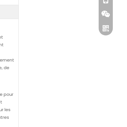
+86-1811251
nt
nt
itement
e, de
Wechat
ne pour
WhatsApp
et
ur les
utres