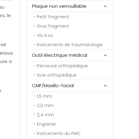
Plaque non verrouillable
au
s, le
Petit fragment
Gros fragment
Vis à os
eil
Instruments de traumatologie
cessus
Outil électrique médical
ture a
Perceuse orthopédique
Scie orthopédique
CMF/Maxillo-facial
e
1,5 mm
2,0 mm
2,4 mm
Engrener
Instruments du FMC