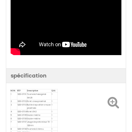
spécification
NON.
RÉF
Description
Qté.
1
1200-0701
Tournevis hexagonal
1
SW2.5
2
1200-0702
Foret creux proximal
1
3
1200-0703
Butée de position creuse
1
proximale
4
1200-0704
Foret Ø4.3
1
5
1200-0705
Guide-mèche
1
6
1200-0706
Guide-mèche
1
7
1200-0707
Jauge de profondeur 70-
1
120mm
8
1200-0708
Tournevis à écrou
1