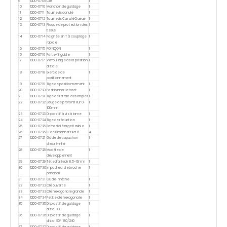
9
1200-0709
Clé
1
10
1200-0710
Manchon de guidage
1
11
1200-0711
Tournevis canulé
1
12
1200-0712
Tournevis Canulé Queue
1
13
1200-0713
Plaque de protection des
1
tissus
14
1200-0714
Poignée en T à couplage
1
rapide
15
1200-0715
POINÇON
1
16
1200-0716
Porte-fil guide
1
17
1200-0717
Verrouillage de la position
1
distale
18
1200-0718
Exercice de
1
positionnement
19
1200-0719
Tige de positionnement
1
20
1200-0720
Positionner le foret
1
21
1200-0721
Tige de retrait des ongles
1
22
1200-0722
Jauge de profondeur 0-
1
100mm
23
1200-0723
Dispositif à vis à lame
1
24
1200-0724
Tige de réduction
1
25
1200-0725
Barre d'alésage flexible
1
26
1200-0726
Fil de Kirschner fileté
4
27
1200-0727
Guide de capuchon
1
d'extrémité
28
1200-0728
Modèle de
1
développement
29
1200-0729
Tête d'alésoir 8.5-13mm
1
30
1200-0730
Impacteur de broche
1
principal
31
1200-0731
Guide-mèche
1
32
1200-0732
Clé ouverte
1
33
1200-0733
Clé hexagonale grande
1
34
1200-0734
Petite clé hexagonale
1
35
1200-0735
Dispositif de guidage
1
distal 180
36
1200-0736
Dispositif de guidage
1
distal 90° 180/240
37
1200-0737
Dispositif de guidage
1