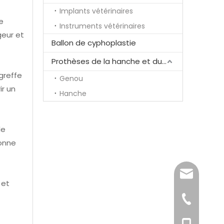
Implants vétérinaires
e
Instruments vétérinaires
geur et
Ballon de cyphoplastie
Prothèses de la hanche et du genou
greffe
Genou
ir un
Hanche
le
lonne
song@ortho
 et
+86-519-85