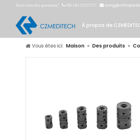
song@orthopedi
Avez-vous des questions?
+86-18112515727


À propos de CZMEDITE
Vous êtes ici:
Maison
»
Des produits
»
Co