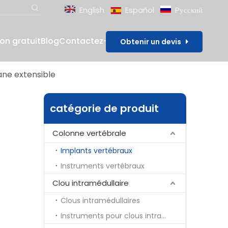
English
Español
Pусский
lon gratuit
Blog
Contactez-nous
Obtenir un devis
ane extensible
catégorie de produit
Colonne vertébrale
Implants vertébraux
Instruments vertébraux
Clou intramédullaire
Clous intramédullaires
Instruments pour clous intramédullaires