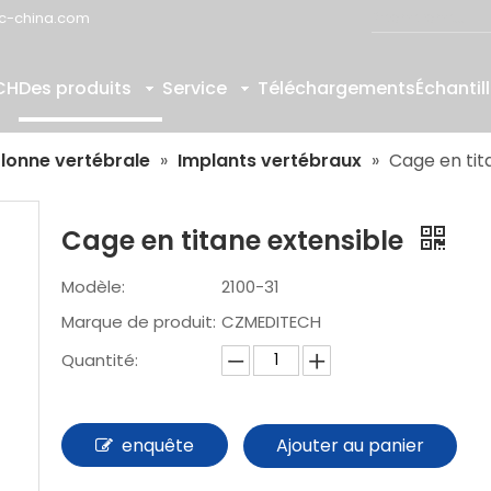
c-china.com
CH
Des produits
Service
Téléchargements
Échantil
lonne vertébrale
»
Implants vertébraux
»
Cage en tit
Cage en titane extensible
Modèle:
2100-31
Marque de produit:
CZMEDITECH
Quantité:
enquête
Ajouter au panier