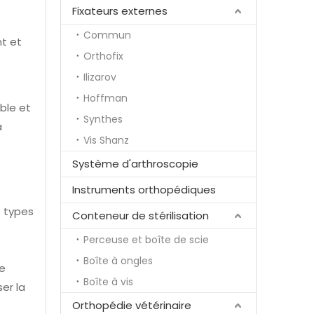
Fixateurs externes
Commun
nt et
Orthofix
Ilizarov
Hoffman
ble et
Synthes
a
Vis Shanz
Système d'arthroscopie
Instruments orthopédiques
s types
Conteneur de stérilisation
Perceuse et boîte de scie
Boîte à ongles
re
Boîte à vis
ser la
Orthopédie vétérinaire