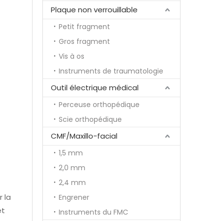
Plaque non verrouillable
Petit fragment
Gros fragment
Vis à os
Instruments de traumatologie
Outil électrique médical
Perceuse orthopédique
Scie orthopédique
CMF/Maxillo-facial
1,5 mm
2,0 mm
2,4 mm
 la
Engrener
et
Instruments du FMC