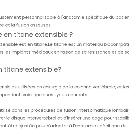
justement personnalisable à l'anatomie spécifique du patie
ce et la fusion osseuses.
 en titane extensible ?
tensible est en titane.Le titane est un matériau biocompati
ns les implants médicaux en raison de sa résistance et de s
 titane extensible?
ensibles utilisées en chirurgie de la colonne vertébrale, et le
Cependant, voici quelques types courants :
utilisé dans les procédures de fusion intersomatique lombai
rer le disque intervertébral et d'insérer une cage pour stabili
peut être ajustée pour s'adapter à l'anatomie spécifique du