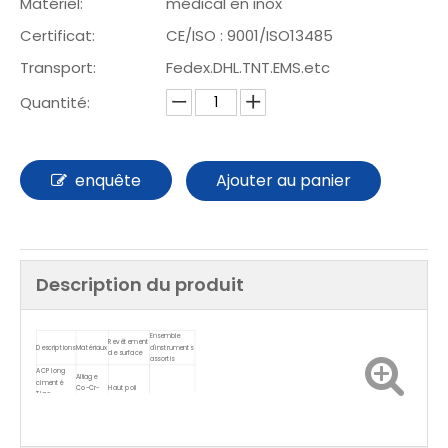
Matériel:
médical en inox
Certificat:
CE/ISO : 9001/ISO13485
Transport:
Fedex.DHL.TNT.EMS.etc
Quantité:
enquête
Ajouter au panier
Description du produit
Ensemble
Revêtement
Descriptions
Matériaux
d'instruments
de surface
assortis
ACP long
Alliage
cimenté
Co-Cr-
Haut poli
Tige
Mo
fémorale
Cotyle AK-
AK-ACP-Long
UHMWPE
CP
Tête
Alliage