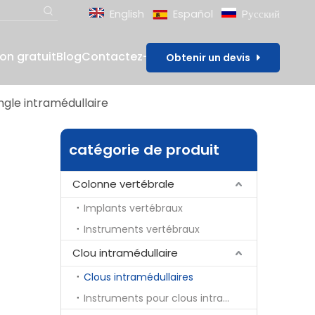
English
Español
Pусский
lon gratuit
Blog
Contactez-nous
Obtenir un devis
gle intramédullaire
catégorie de produit
Colonne vertébrale
Implants vertébraux
Instruments vertébraux
Clou intramédullaire
Clous intramédullaires
Instruments pour clous intramédullaires