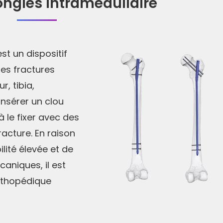
ngles intramédullaire
st un dispositif
 les fractures
, tibia,
nsérer un clou
à le fixer avec des
fracture. En raison
lité élevée et de
aniques, il est
orthopédique