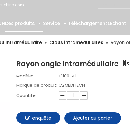
c-china.com
CH
Des produits
Service
Téléchargements
Échantil
ou intramédullaire
»
Clous intramédullaires
»
Rayon on
Rayon ongle intramédullaire
Modèle:
T1100-41
Marque de produit:
CZMEDITECH
Quantité:
enquête
Ajouter au panier