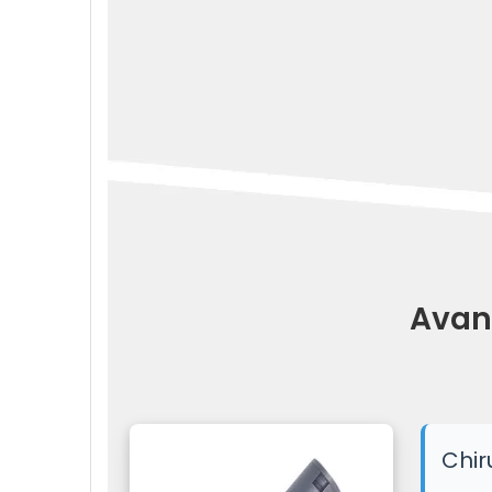
Avan
Chir