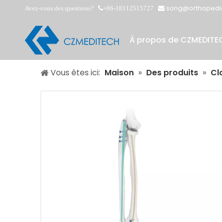
song@orthopedi
Avez-vous des questions?
+86-18112515727


À propos de CZMEDITE
Vous êtes ici:
Maison
»
Des produits
»
Cl