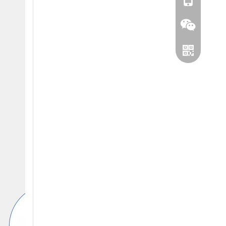
+86-1811251
Wechat
WhatsApp