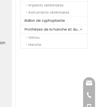
Implants vétérinaires
Instruments vétérinaires
Ballon de cyphoplastie
Prothèses de la hanche et du genou
Genou
ion
Hanche
song@ortho
+86-519-85