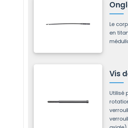
Ongl
Le corp
en tita
médulla
Vis 
Utilisé
rotati
verroui
verrou
axiale).