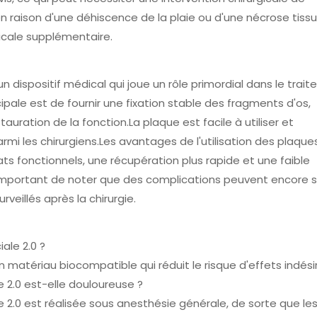
 en raison d'une déhiscence de la plaie ou d'une nécrose tissul
gicale supplémentaire.
 un dispositif médical qui joue un rôle primordial dans le trai
cipale est de fournir une fixation stable des fragments d'os,
uration de la fonction.La plaque est facile à utiliser et
armi les chirurgiens.Les avantages de l'utilisation des plaque
tats fonctionnels, une récupération plus rapide et une faible
important de noter que des complications peuvent encore s
veillés après la chirurgie.
ale 2.0 ?
un matériau biocompatible qui réduit le risque d'effets indési
e 2.0 est-elle douloureuse ?
e 2.0 est réalisée sous anesthésie générale, de sorte que le