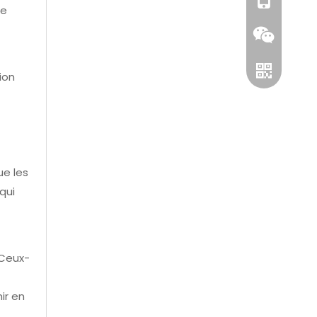
+86-1811251
de
ion
ue les
qui
Wechat
WhatsApp
.Ceux-
ir en