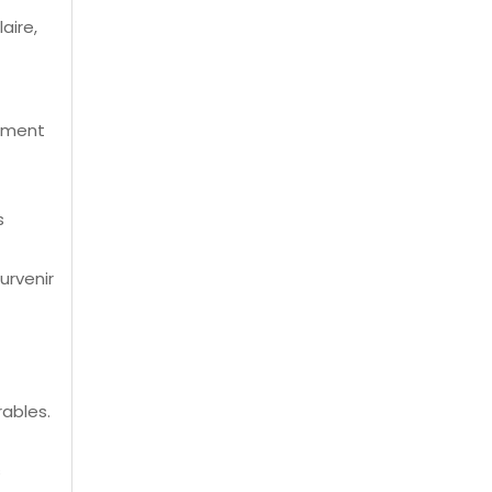
aire,
tement
s
urvenir
rables.
s