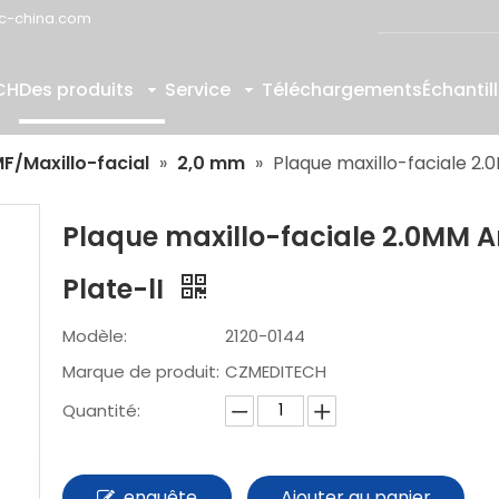
c-china.com
CH
Des produits
Service
Téléchargements
Échantil
F/Maxillo-facial
»
2,0 mm
»
Plaque maxillo-faciale 2.
Plaque maxillo-faciale 2.0MM A
Plate-lI
Modèle:
2120-0144
Marque de produit:
CZMEDITECH
Quantité:
enquête
Ajouter au panier