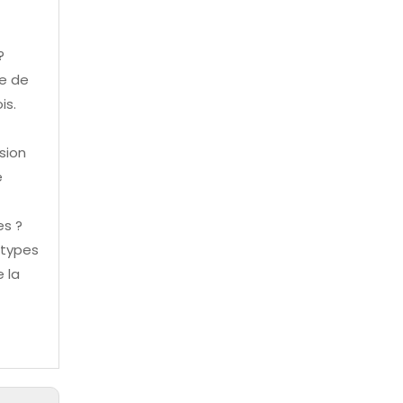
?
ue de
is.
sion
e
es ?
s types
 la