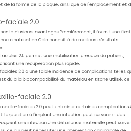
et de la forme de la plaque, ainsi que de l'emplacement et 
-faciale 2.0
résente plusieurs avantages.Premièrement, il fournit une fixat
ne cicatrisation.Cela conduit à de meilleurs résultats
ns.
-faciales 2.0 permet une mobilisation précoce du patient,
vorisant une récupération plus rapide.
faciales 2.0 a une faible incidence de complications telles q
est dû à la biocompatibilité du matériau en titane utilisé, ce 
illo-faciale 2.0
 maxillo-faciales 2.0 peut entraîner certaines complications
 et l'exposition à l'implant.Une infection peut survenir si des
ovoquent une infection.Une défaillance matérielle peut surven
vis, ce qui peut nécessiter une intervention chirurgicale de