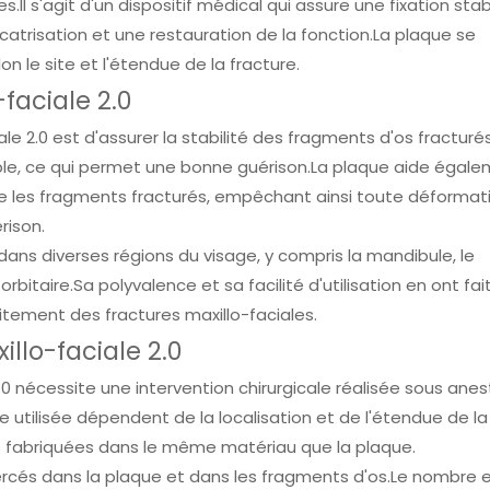
s.Il s'agit d'un dispositif médical qui assure une fixation sta
atrisation et une restauration de la fonction.La plaque se
on le site et l'étendue de la fracture.
faciale 2.0
le 2.0 est d'assurer la stabilité des fragments d'os fracturés.
le, ce qui permet une bonne guérison.La plaque aide égale
re les fragments fracturés, empêchant ainsi toute déformat
rison.
 dans diverses régions du visage, y compris la mandibule, le
rbitaire.Sa polyvalence et sa facilité d'utilisation en ont fai
aitement des fractures maxillo-faciales.
llo-faciale 2.0
.0 nécessite une intervention chirurgicale réalisée sous ane
e utilisée dépendent de la localisation et de l'étendue de la
 vis fabriquées dans le même matériau que la plaque.
percés dans la plaque et dans les fragments d'os.Le nombre 