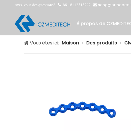
song@orthopedi
Avez-vous des questions?
+86-18112515727


À propos de CZMEDITE
Vous êtes ici:
Maison
»
Des produits
»
CM