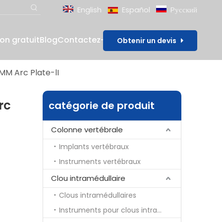
English
Español
Pусский
lon gratuit
Blog
Contactez-nous
Obtenir un devis
0MM Arc Plate-lI
rc
catégorie de produit
Colonne vertébrale
Implants vertébraux
Instruments vertébraux
Clou intramédullaire
Clous intramédullaires
Instruments pour clous intramédullaires