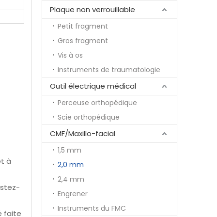
Plaque non verrouillable
Petit fragment
Gros fragment
Vis à os
Instruments de traumatologie
Outil électrique médical
Perceuse orthopédique
Scie orthopédique
CMF/Maxillo-facial
1,5 mm
t à
2,0 mm
2,4 mm
ustez-
Engrener
Instruments du FMC
 faite