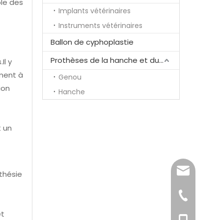
ble des
Implants vétérinaires
Instruments vétérinaires
Ballon de cyphoplastie
Prothèses de la hanche et du genou
Il y
ment à
Genou
ion
Hanche
t un
song@ortho
sthésie
+86-519-85
et