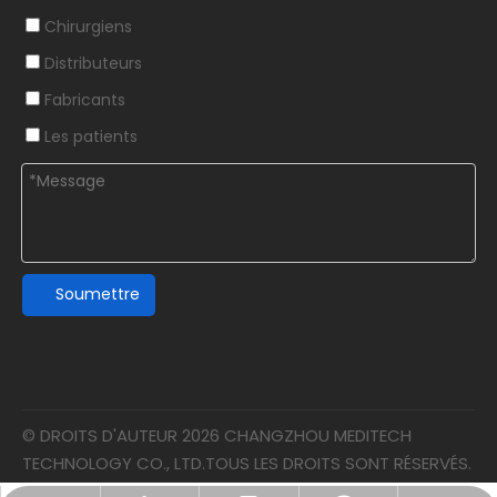
Chirurgiens
Distributeurs
Fabricants
Les patients
Soumettre
© DROITS D'AUTEUR
2026
CHANGZHOU MEDITECH
TECHNOLOGY CO., LTD.TOUS LES DROITS SONT RÉSERVÉS.