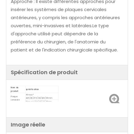
Approche : Il existe différentes approches pour
insérer les systèmes de plaques cervicales
antérieures, y compris les approches antérieures
ouvertes, mini-invasives et latérales.Le type
d'approche utilisé peut dépendre de la
préférence du chirurgien, de l'anatomie du
patient et de l'indication chirurgicale spécifique.
Spécification de produit
Nom du
spécification
produit
4 trous *
Plaque
22.5/25/27.5/30/32.5/35mm
cervicale
6 trous * 37.5/40/43/46mm
antérieure
8 trous * 51/56/61/66/71/76/81mm
Image réelle