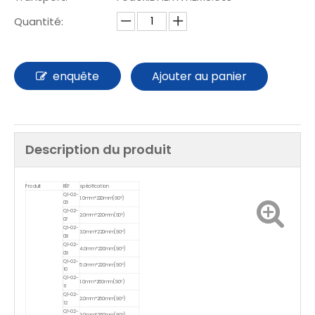
Quantité:
enquête
Ajouter au panier
Description du produit
Produit
RÉF
spécification
Q1-02-
1.0mm*220mm(90°)
06
Q1-02-
2.0mm*220mm(90°)
07
Q1-02-
3.0mm*220mm(90°)
08
Q1-02-
4.0mm*220mm(90°)
09
Q1-02-
5.0mm*220mm(90°)
10
Q1-02-
1.0mm*260mm(90°)
11
Q1-02-
2.0mm*260mm(90°)
12
Q1-02-