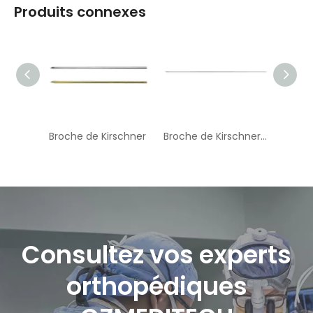
2.0mm*260mm(130°)
Produits connexes
42
Q1-02-
3.0mm*260mm(130°)
43
Q1-02-
4.0mm*260mm(130°)
44
Q1-02-
5.0mm*260mm(130°)
45
Broche de Kirschner
Broche de Kirschner filetée
Consultez vos experts
orthopédiques