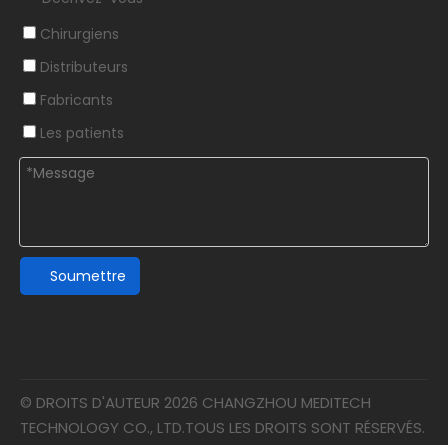
Chirurgiens
Distributeurs
Fabricants
Les patients
Soumettre
© DROITS D'AUTEUR
2026
CHANGZHOU MEDITECH
TECHNOLOGY CO., LTD.TOUS LES DROITS SONT RÉSERVÉS.