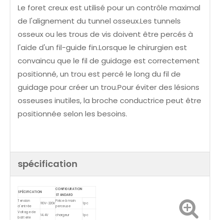
Le foret creux est utilisé pour un contrôle maximal
de l'alignement du tunnel osseux.Les tunnels
osseux ou les trous de vis doivent être percés à
l'aide d'un fil-guide fin.Lorsque le chirurgien est
convaincu que le fil de guidage est correctement
positionné, un trou est percé le long du fil de
guidage pour créer un trou.Pour éviter des lésions
osseuses inutiles, la broche conductrice peut être
positionnée selon les besoins.
spécification
CONFIGURATION
SPÉCIFICATION
STANDARD
Tension
Pièce à main
110V-220V
1 pc
d'entrée
perceuse
Voltage de
14.4V
chargeur
1 pc
batterie