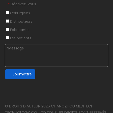
Décrivez-vous
*
Chirurgiens
Distributeurs
Fabricants
Les patients
Soumettre
© DROITS D'AUTEUR
2026
CHANGZHOU MEDITECH
TECHNOLOGY CO., LTD.TOUS LES DROITS SONT RÉSERVÉS.