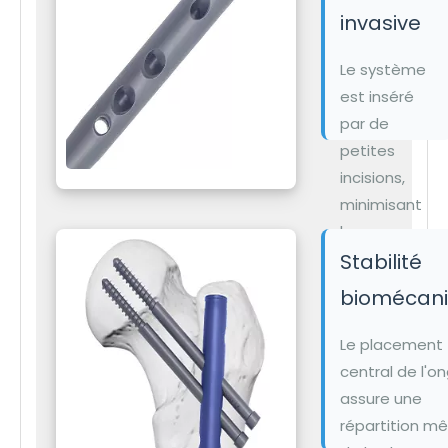
invasive
Le système
est inséré
par de
petites
incisions,
minimisant
les
dommages
Stabilité
aux tissus
biomécan
mous et les
risques
Le placement
d'infection
central de l'on
tout en
assure une
favorisant
répartition 
une