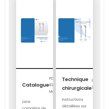
PDF,
Technique
PDF,
Catalogue
83,45
23h30
chirurgicale
Mo
Instructions
Liste
détaillées sur
complète de