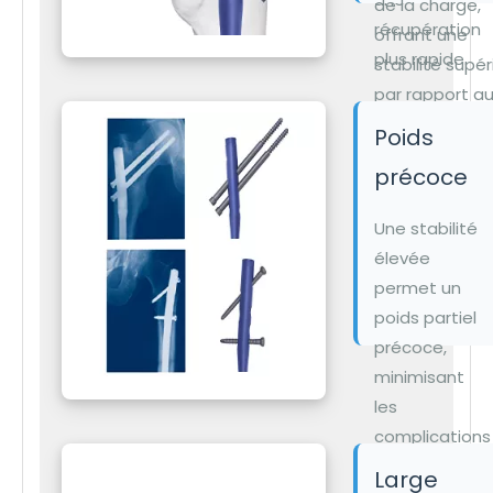
de la charge,
récupération
offrant une
plus rapide.
stabilité supér
par rapport a
plaques et en
Poids
réduisant les 
précoce
de défaillance
fixation.
Une stabilité
élevée
permet un
poids partiel
précoce,
minimisant
les
complications
de
Large