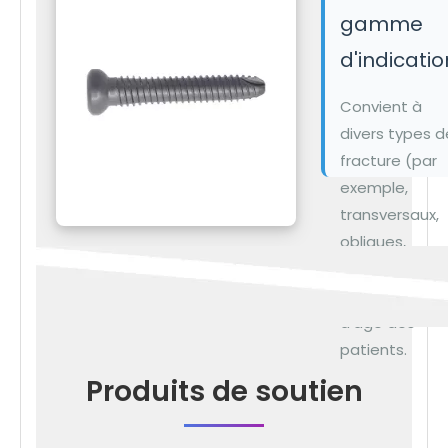
l'immobilité
gamme
prolongée.
d'indicati
Convient à
divers types d
fracture (par
exemple,
transversaux,
obliques,
comminutés) 
divers groupe
d'âge des
patients.
Produits de soutien