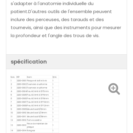
s'adapter à l'anatomie individuelle du
patient.D'autres outils de l'ensemble peuvent
inclure des perceuses, des tarauds et des
tournevis, ainsi que des instruments pour mesurer
la profondeur et l'angle des trous de vis.
spécification
Non.
RÉF
Nom
Qté.
1
2200-0901
Plaque et boîte à vis
1
2
2200-0902
Tournevis cruciforme
1
3
2200-0903
Tournevis cruciforme
1
4
2200-0904
Peu AO limité 1.5*5mm
1
5
2200-0905
Peu AO limité 1.5*6mm
1
6
2200-0906
Peu AO limité 1.5*8mm
1
7
2200-0907
Peu AO limité 1.5*10mm
1
8
2200-0908
Peu AO limité 1.5*12mm
1
9
2200-0909
Moule Essai 8/10mm
1
10
2200-0910
Moule Essai 12/14mm
1
11
2200-0911
Moule Essai 16/18mm
1
12
2200-0912
Porte-assiette
1
Pince de maintien de
13
2200-0913
1
plaque
14
2200-0914
Rongeur
1