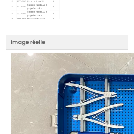
15
2200-0915
Curette 3mm*10°
1
Raccord rapide AO à
16
2200-0916
1
poignée droite
Raccord rapide AO à
17
2200-0917
1
poignée droite
18
2200-0918
Plaque Cintreuse L
1
19
2200-0919
Cintreuse de plaques R
1
20
2200-0920
Boîte en aluminium
1
Image réelle